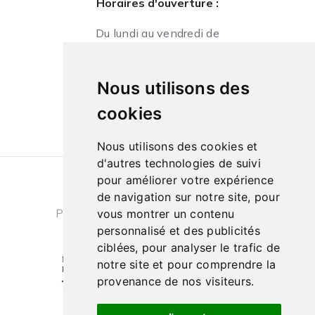
Horaires d'ouverture :
Du lundi au vendredi de
09h à 13h et de 14h à 18h
Le samedi de
Nous utilisons des
10h à 13h et de 14h à 18h
cookies
Nous utilisons des cookies et
d'autres technologies de suivi
pour améliorer votre expérience
Conditions générales de ventes
|
de navigation sur notre site, pour
Politique de confidentialité
|
Cookies
vous montrer un contenu
personnalisé et des publicités
ciblées, pour analyser le trafic de
notre site et pour comprendre la
provenance de nos visiteurs.