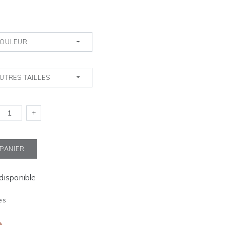
OULEUR
UTRES TAILLES
+
 PANIER
ndisponible
es