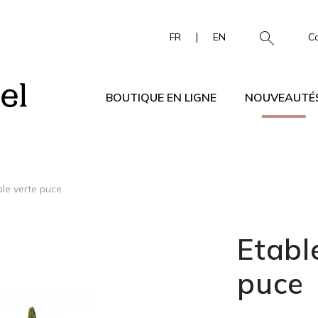
|
FR
EN
C
BOUTIQUE EN LIGNE
NOUVEAUTÉ
ble verte puce
Etabl
puce