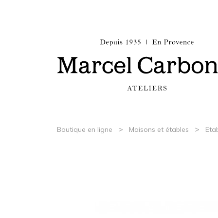
>
>
Boutique en ligne
Maisons et étables
Eta