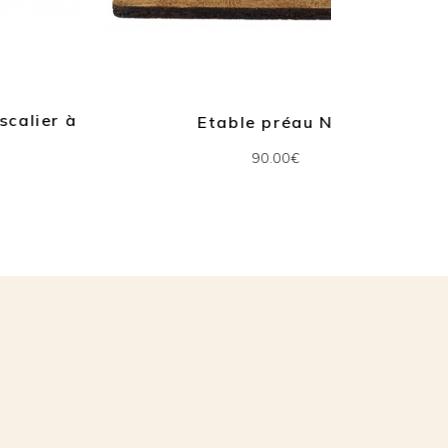
Etable en
Etable préau N°2
90.00€