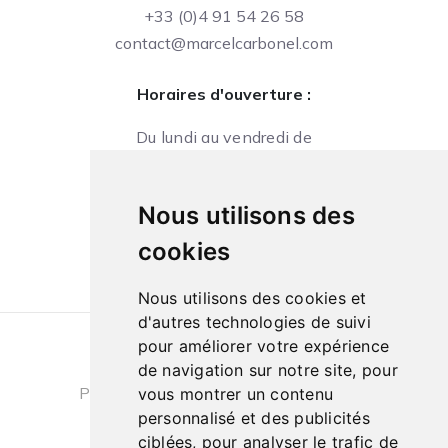
+33 (0)4 91 54 26 58
contact@marcelcarbonel.com
Horaires d'ouverture :
Du lundi au vendredi de
09h à 13h et de 14h à 18h
Le samedi de
Nous utilisons des
10h à 13h et de 14h à 18h
cookies
Nous utilisons des cookies et
d'autres technologies de suivi
pour améliorer votre expérience
Conditions générales de ventes
|
de navigation sur notre site, pour
Politique de confidentialité
|
Cookies
vous montrer un contenu
personnalisé et des publicités
ciblées, pour analyser le trafic de