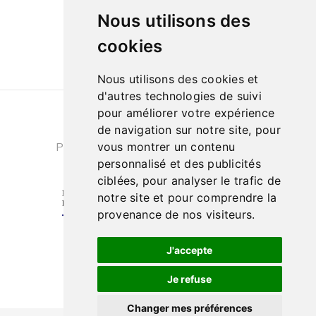
Le samedi de
Nous utilisons des
10h à 13h et de 14h à 18h
cookies
Nous utilisons des cookies et
d'autres technologies de suivi
pour améliorer votre expérience
Conditions générales de ventes
|
de navigation sur notre site, pour
Politique de confidentialité
|
Cookies
vous montrer un contenu
personnalisé et des publicités
ciblées, pour analyser le trafic de
notre site et pour comprendre la
provenance de nos visiteurs.
J'accepte
Je refuse
Changer mes préférences