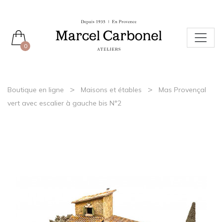
0
>
>
Boutique en ligne
Maisons et étables
Mas Provençal
vert avec escalier à gauche bis N°2