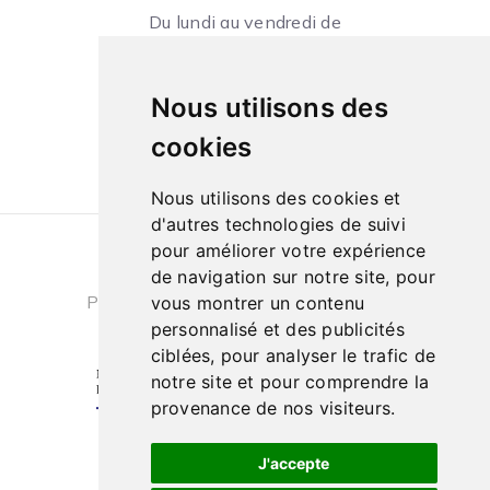
Du lundi au vendredi de
09h à 13h et de 14h à 18h
Le samedi de
Nous utilisons des
10h à 13h et de 14h à 18h
cookies
Nous utilisons des cookies et
d'autres technologies de suivi
pour améliorer votre expérience
Conditions générales de ventes
|
de navigation sur notre site, pour
Politique de confidentialité
|
Cookies
vous montrer un contenu
personnalisé et des publicités
ciblées, pour analyser le trafic de
notre site et pour comprendre la
provenance de nos visiteurs.
J'accepte