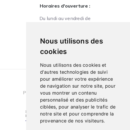
Horaires d'ouverture :
Du lundi au vendredi de
09h à 13h et de 14h à 18h
Le samedi de
Nous utilisons des
10h à 13h et de 14h à 18h
cookies
Nous utilisons des cookies et
d'autres technologies de suivi
pour améliorer votre expérience
Conditions générales de ventes
|
de navigation sur notre site, pour
Politique de confidentialité
|
Cookies
vous montrer un contenu
personnalisé et des publicités
ciblées, pour analyser le trafic de
notre site et pour comprendre la
provenance de nos visiteurs.