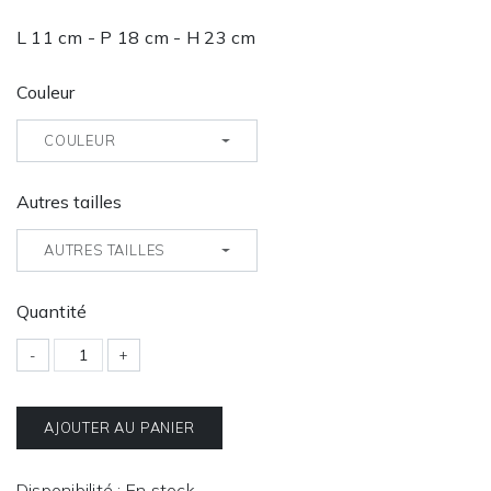
L 11 cm - P 18 cm - H 23 cm
Couleur
COULEUR
Autres tailles
AUTRES TAILLES
Quantité
-
+
AJOUTER AU PANIER
Disponibilité : En stock