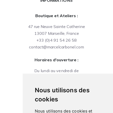
INFORMATIONS
Boutique et Ateliers :
47 rue Neuve Sainte Catherine
13007 Marseille, France
+33 (0)4 91 54 26 58
contact@marcelcarbonel.com
Horaires d'ouverture :
Du lundi au vendredi de
09h à 13h et de 14h à 18h
Le samedi de
Nous utilisons des
10h à 13h et de 14h à 18h
cookies
Nous utilisons des cookies et