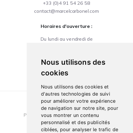
+33 (0)4 91 54 26 58
contact@marcelcarbonel.com
Horaires d'ouverture :
Du lundi au vendredi de
09h à 13h et de 14h à 18h
Le samedi de
Nous utilisons des
10h à 13h et de 14h à 18h
cookies
Nous utilisons des cookies et
d'autres technologies de suivi
pour améliorer votre expérience
Conditions générales de ventes
|
de navigation sur notre site, pour
Politique de confidentialité
|
Cookies
vous montrer un contenu
personnalisé et des publicités
ciblées, pour analyser le trafic de