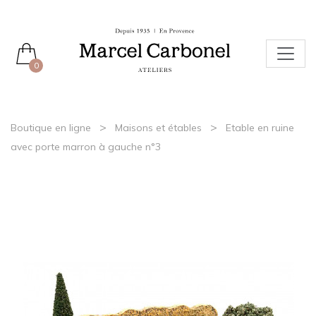
0
>
>
Boutique en ligne
Maisons et étables
Etable en ruine
avec porte marron à gauche n°3