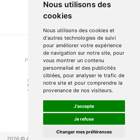
Nous utilisons des
10h à 13h et de 14h à 18h
cookies
Nous utilisons des cookies et
d'autres technologies de suivi
pour améliorer votre expérience
Conditions générales de ventes
|
de navigation sur notre site, pour
Politique de confidentialité
|
Cookies
vous montrer un contenu
personnalisé et des publicités
ciblées, pour analyser le trafic de
notre site et pour comprendre la
provenance de nos visiteurs.
J'accepte
Je refuse
Changer mes préférences
2026 © Ateliers Marcel Carbonel - Tous droits réservés