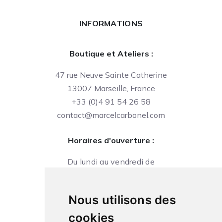
INFORMATIONS
Boutique et Ateliers :
47 rue Neuve Sainte Catherine
13007 Marseille, France
+33 (0)4 91 54 26 58
contact@marcelcarbonel.com
Horaires d'ouverture :
Du lundi au vendredi de
09h à 13h et de 14h à 18h
Le samedi de
Nous utilisons des
10h à 13h et de 14h à 18h
cookies