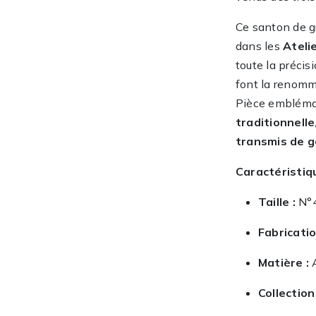
Ce santon de gr
dans les
Ateli
toute la précis
font la renomm
Pièce embléma
traditionnelle
transmis de g
Caractéristiq
Taille :
N°4
Fabricatio
Matière :
A
Collection 