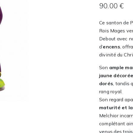
90.00 €
Ce santon de 
Rois Mages venu
Debout avec nob
d’
encens
, off
divinité du Chri
Son
ample man
jaune décorée
dorés
, tandis
rang royal.
Son regard apa
maturité et l
Melchior incar
complétant ain
venus des trois