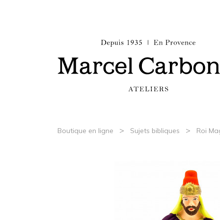
>
>
Boutique en ligne
Sujets bibliques
Roi Ma