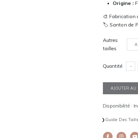
Origine :
F
🎨 Fabrication
🏷️ Santon de 
Autres
A
tailles
Quantité
-
AJOUTER AU
Disponibilité : I
Guide Des Taill