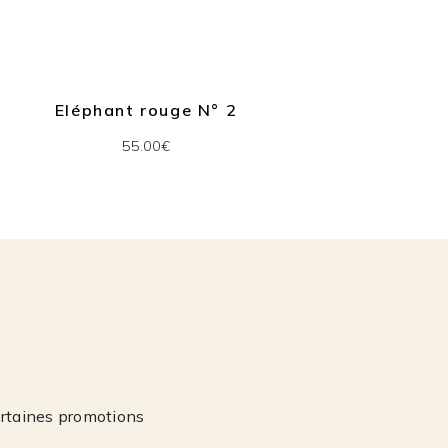
Eléphant rouge N° 2
Chame
55.00€
ertaines promotions