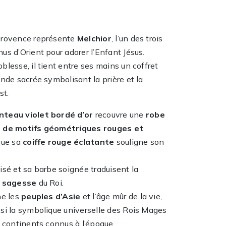
Provence représente
Melchior
, l’un des trois
s d’Orient pour adorer l’Enfant Jésus.
lesse, il tient entre ses mains un coffret
rande sacrée symbolisant la prière et la
st.
teau violet bordé d’or
recouvre une
robe
 de motifs géométriques rouges et
 que sa
coiffe rouge éclatante
souligne son
isé et sa barbe soignée traduisent la
a sagesse
du Roi.
ne les
peuples d’Asie
et l’âge mûr de la vie,
si la symbolique universelle des Rois Mages
 continents connus à l’époque.