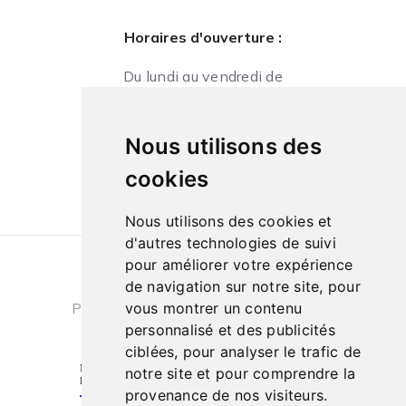
Horaires d'ouverture :
Du lundi au vendredi de
09h à 13h et de 14h à 18h
Le samedi de
Nous utilisons des
10h à 13h et de 14h à 18h
cookies
Nous utilisons des cookies et
d'autres technologies de suivi
pour améliorer votre expérience
Conditions générales de ventes
|
de navigation sur notre site, pour
Politique de confidentialité
|
Cookies
vous montrer un contenu
personnalisé et des publicités
ciblées, pour analyser le trafic de
notre site et pour comprendre la
provenance de nos visiteurs.