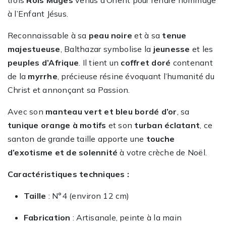
trois
Rois Mages
venus d’Orient pour rendre hommage
à l’Enfant Jésus.
Reconnaissable à sa
peau noire
et à sa
tenue
majestueuse
, Balthazar symbolise la
jeunesse
et les
peuples d’Afrique
. Il tient un
coffret doré
contenant
de la
myrrhe
, précieuse résine évoquant l’humanité du
Christ et annonçant sa Passion.
Avec son
manteau vert et bleu bordé d’or
, sa
tunique orange à motifs
et son
turban éclatant
, ce
santon de grande taille apporte une
touche
d’exotisme et de solennité
à votre crèche de Noël.
Caractéristiques techniques :
Taille
: N°4 (environ 12 cm)
Fabrication
: Artisanale, peinte à la main