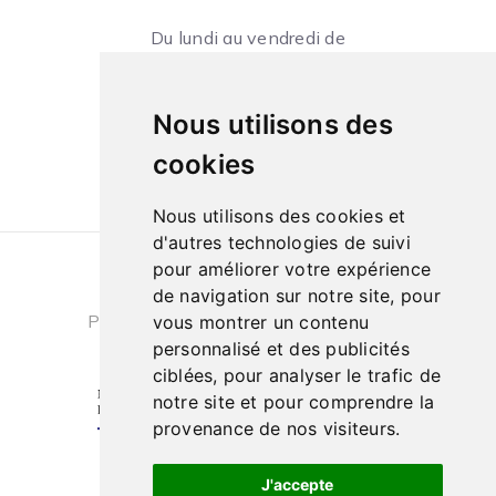
Du lundi au vendredi de
09h à 13h et de 14h à 18h
Le samedi de
Nous utilisons des
10h à 13h et de 14h à 18h
cookies
Nous utilisons des cookies et
d'autres technologies de suivi
pour améliorer votre expérience
Conditions générales de ventes
|
de navigation sur notre site, pour
Politique de confidentialité
|
Cookies
vous montrer un contenu
personnalisé et des publicités
ciblées, pour analyser le trafic de
notre site et pour comprendre la
provenance de nos visiteurs.
J'accepte