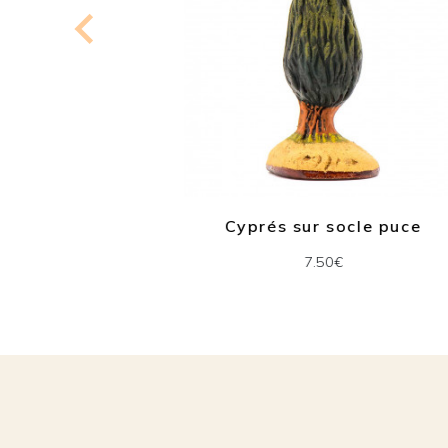
m
Cyprés sur socle puce
7.50€