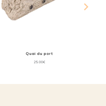
Quai du port
C
25.00€