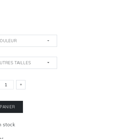
OULEUR
UTRES TAILLES
+
 PANIER
En stock
es