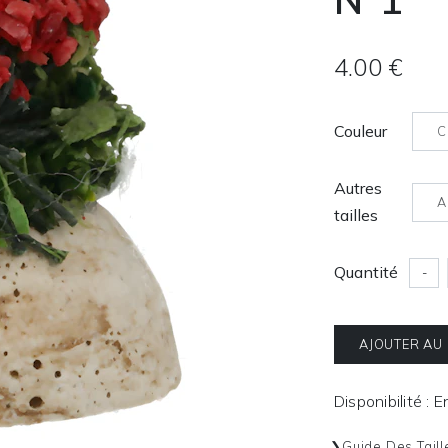
4.00 €
Couleur
C
Autres
A
tailles
Quantité
-
AJOUTER AU
Disponibilité : 
Guide Des Taill