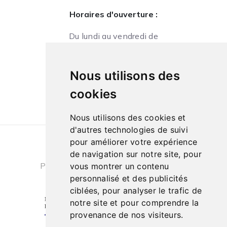
Horaires d'ouverture :
Du lundi au vendredi de
09h à 13h et de 14h à 18h
Le samedi de
Nous utilisons des
10h à 13h et de 14h à 18h
cookies
Nous utilisons des cookies et
d'autres technologies de suivi
pour améliorer votre expérience
Conditions générales de ventes
|
de navigation sur notre site, pour
Politique de confidentialité
|
Cookies
vous montrer un contenu
personnalisé et des publicités
ciblées, pour analyser le trafic de
notre site et pour comprendre la
provenance de nos visiteurs.