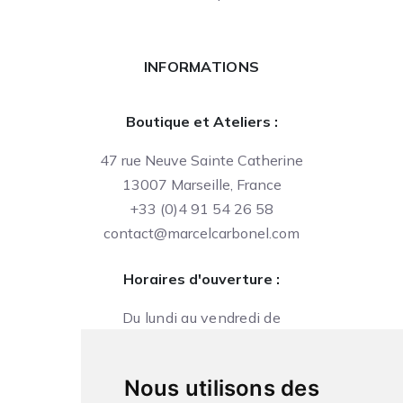
INFORMATIONS
Boutique et Ateliers :
47 rue Neuve Sainte Catherine
13007 Marseille, France
+33 (0)4 91 54 26 58
contact@marcelcarbonel.com
Horaires d'ouverture :
Du lundi au vendredi de
09h à 13h et de 14h à 18h
Le samedi de
Nous utilisons des
10h à 13h et de 14h à 18h