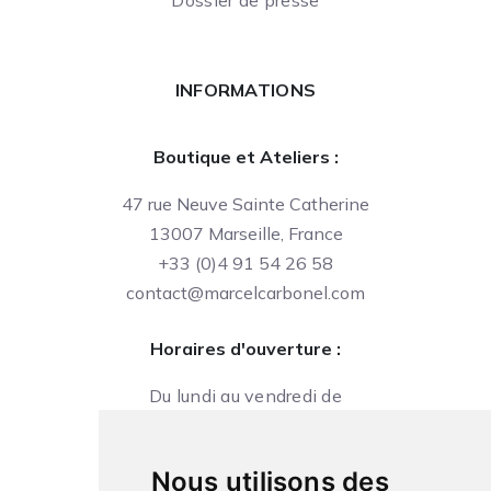
Dossier de presse
INFORMATIONS
Boutique et Ateliers :
47 rue Neuve Sainte Catherine
13007 Marseille, France
+33 (0)4 91 54 26 58
contact@marcelcarbonel.com
Horaires d'ouverture :
Du lundi au vendredi de
09h à 13h et de 14h à 18h
Le samedi de
Nous utilisons des
10h à 13h et de 14h à 18h