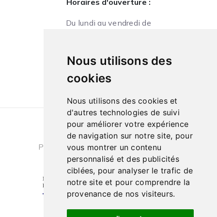
Horaires d'ouverture :
Du lundi au vendredi de
09h à 13h et de 14h à 18h
Le samedi de
Nous utilisons des
10h à 13h et de 14h à 18h
cookies
Nous utilisons des cookies et
d'autres technologies de suivi
pour améliorer votre expérience
Conditions générales de ventes
|
de navigation sur notre site, pour
Politique de confidentialité
|
Cookies
vous montrer un contenu
personnalisé et des publicités
ciblées, pour analyser le trafic de
notre site et pour comprendre la
provenance de nos visiteurs.