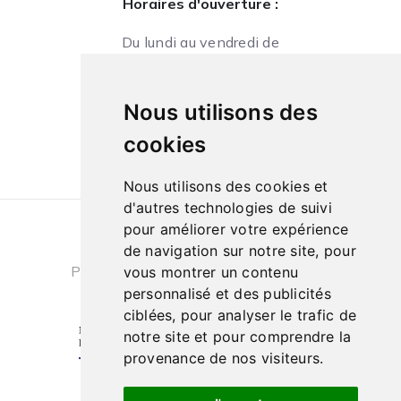
Horaires d'ouverture :
Du lundi au vendredi de
09h à 13h et de 14h à 18h
Le samedi de
Nous utilisons des
10h à 13h et de 14h à 18h
cookies
Nous utilisons des cookies et
d'autres technologies de suivi
pour améliorer votre expérience
Conditions générales de ventes
|
de navigation sur notre site, pour
Politique de confidentialité
|
Cookies
vous montrer un contenu
personnalisé et des publicités
ciblées, pour analyser le trafic de
notre site et pour comprendre la
provenance de nos visiteurs.