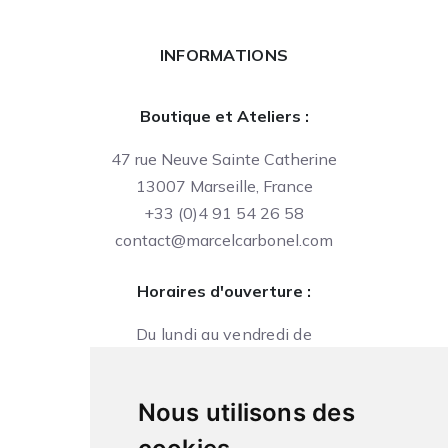
INFORMATIONS
Boutique et Ateliers :
47 rue Neuve Sainte Catherine
13007 Marseille, France
+33 (0)4 91 54 26 58
contact@marcelcarbonel.com
Horaires d'ouverture :
Du lundi au vendredi de
09h à 13h et de 14h à 18h
Le samedi de
Nous utilisons des
10h à 13h et de 14h à 18h