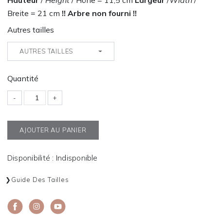
Hauteur
/
Height
/ Höhe = 11,5 cm
Largeur
/
Width
/
Breite = 21 cm
!! Arbre non fourni !!
Autres tailles
AUTRES TAILLES
Quantité
-
+
AJOUTER AU PANIER
Disponibilité : Indisponible
Guide Des Tailles