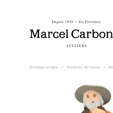
>
>
Boutique en ligne
Provinces de France
Be