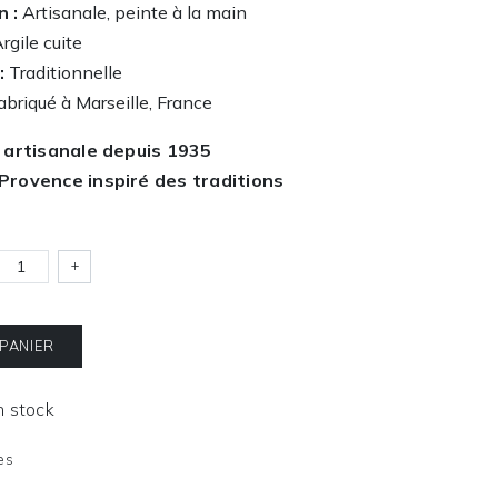
n :
Artisanale, peinte à la main
rgile cuite
:
Traditionnelle
briqué à Marseille, France
 artisanale depuis 1935
Provence inspiré des traditions
+
 PANIER
En stock
es