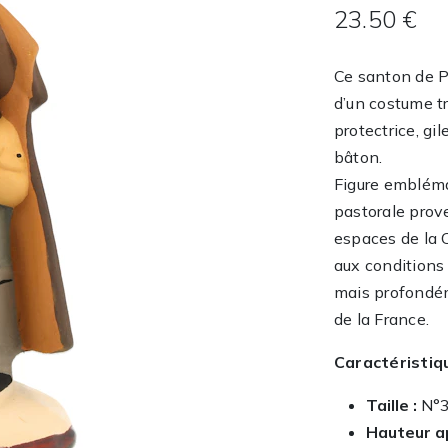
23.50 €
Ce santon de P
d’un costume t
protectrice, gi
bâton.
Figure emblémat
pastorale prove
espaces de la 
aux conditions
mais profondém
de la France.
Caractéristiqu
Taille :
N°
Hauteur a