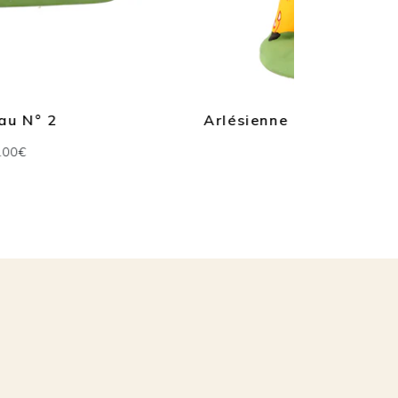
Arlésienne Farandole jaune N° 2
Couple
32.00€