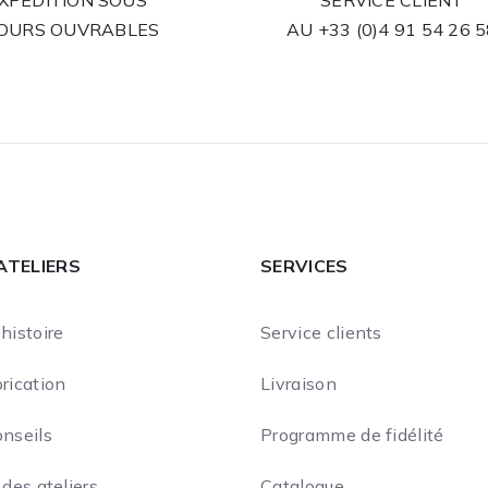
XPÉDITION SOUS
SERVICE CLIENT
JOURS OUVRABLES
AU
+33 (0)4 91 54 26 
ATELIERS
SERVICES
histoire
Service clients
rication
Livraison
onseils
Programme de fidélité
 des ateliers
Catalogue