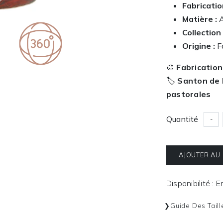
Fabricatio
Matière :
A
Collection 
Origine :
Fa
🎨
Fabrication
🏷️
Santon de 
pastorales
Quantité
-
AJOUTER AU
Disponibilité : 
Guide Des Taill