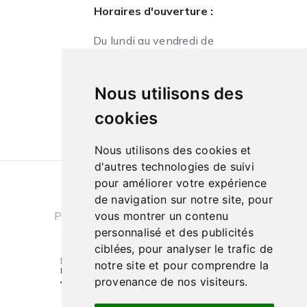
Horaires d'ouverture :
Du lundi au vendredi de
09h à 13h et de 14h à 18h
Le samedi de
Nous utilisons des
10h à 13h et de 14h à 18h
cookies
Nous utilisons des cookies et
d'autres technologies de suivi
pour améliorer votre expérience
Conditions générales de ventes
|
de navigation sur notre site, pour
Politique de confidentialité
|
Cookies
vous montrer un contenu
personnalisé et des publicités
ciblées, pour analyser le trafic de
notre site et pour comprendre la
provenance de nos visiteurs.