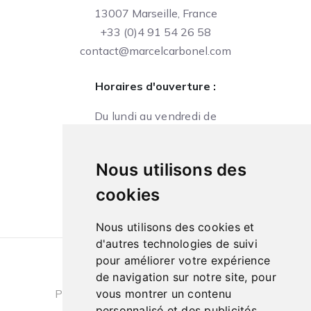
13007 Marseille, France
+33 (0)4 91 54 26 58
contact@marcelcarbonel.com
Horaires d'ouverture :
Du lundi au vendredi de
09h à 13h et de 14h à 18h
Le samedi de
Nous utilisons des
10h à 13h et de 14h à 18h
cookies
Nous utilisons des cookies et
d'autres technologies de suivi
pour améliorer votre expérience
Conditions générales de ventes
|
de navigation sur notre site, pour
Politique de confidentialité
|
Cookies
vous montrer un contenu
personnalisé et des publicités