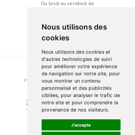
Du lundi au vendredi de
09h à 13h et de 14h à 18h
Le samedi de
Nous utilisons des
10h à 13h et de 14h à 18h
cookies
Nous utilisons des cookies et
d'autres technologies de suivi
pour améliorer votre expérience
Conditions générales de ventes
|
de navigation sur notre site, pour
Politique de confidentialité
|
Cookies
vous montrer un contenu
personnalisé et des publicités
ciblées, pour analyser le trafic de
notre site et pour comprendre la
provenance de nos visiteurs.
J'accepte